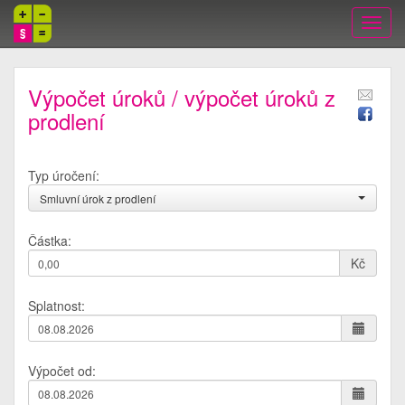
Toggl
navig
Výpočet úroků / výpočet úroků z
prodlení
Typ úročení:
Smluvní úrok z prodlení
Částka:
Kč
Splatnost:
Výpočet od: